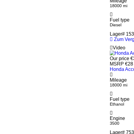
Mileage
18000 mi
Fuel type
Diesel
Lager#
153
Zum Verg
Video
Our price
€
MSRP
€28
Honda Acc
Mileage
18000 mi
Fuel type
Ethanol
Engine
3500
Lager#
753