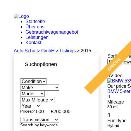
Startseite
Über uns
Gebrauchtwagenangebot
Leistungen
Kontakt
Auto Schultz GmbH
>
Listings
>
2015
Sortieren n
SPECIAL
Suchoptionen
Video
Our price
€
BMW 5-ser
Mileage
80 mi
Price
€2 000 — €200 000
Fuel type
Search by keywords
Hybrid