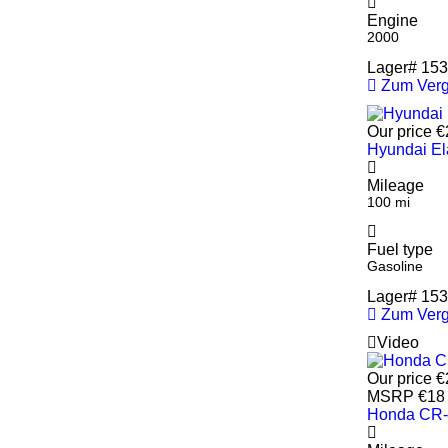
Engine
2000
Lager#
153
Zum Verg
Our price
€
Hyundai El
Mileage
100 mi
Fuel type
Gasoline
Lager#
153
Zum Verg
Video
Our price
€
MSRP
€18
Honda CR-