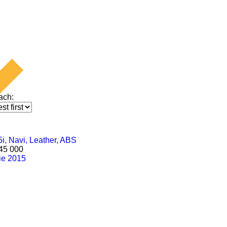
ach:
45 000
ie 2015